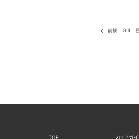
前橋 GⅢ 
TOP
フロアガイ