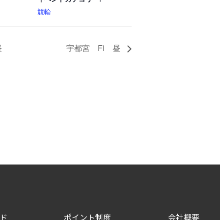
競輪
昼
宇都宮 FⅠ 昼
ド
ポイント制度
会社概要