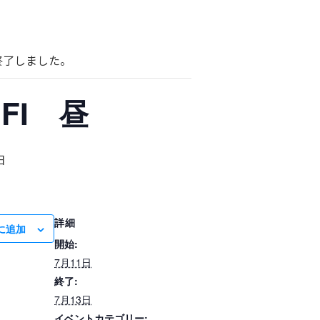
終了しました。
FⅠ 昼
日
詳細
に追加
開始:
7月11日
終了:
7月13日
イベントカテゴリー: