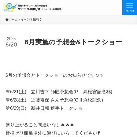
MENU
ホーム
イベント情報
2025
6月実施の予想会&トークショー
6/20
6月の予想会とトークショーのお知らせです☺️✨
💙6/21(土) 立川吉幸 師匠予想会(GⅠ高松宮記念杯)
💙6/28(土) 近藤裕保 さん予想会(GⅡ浜松記念)
💙6/29(日) 新井日和 選手トークショー
盛り上がること間違いなし🔥🔥🔥
皆様ぜひ船橋場外に遊びにいらしてください❣️