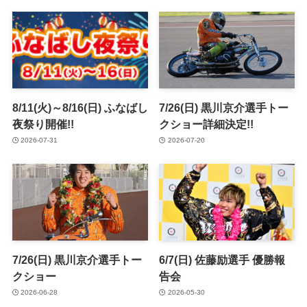
8/11(火)～8/16(日) ふなばし
7/26(日) 黒川京介選手トー
夜祭り開催!!
クショー詳細決定!!
2026-07-31
2026-07-20
7/26(日) 黒川京介選手トー
6/7(日) 佐藤励選手 優勝報
クショー
告会
2026-06-28
2026-05-30