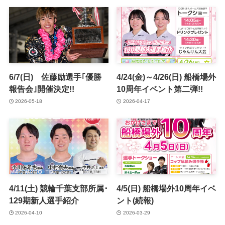
6/7(日) 佐藤励選手｢優勝
4/24(金)～4/26(日) 船橋場外
報告会｣開催決定!!
10周年イベント第二弾!!
2026-05-18
2026-04-17
4/11(土) 競輪千葉支部所属･
4/5(日) 船橋場外10周年イベ
129期新人選手紹介
ント(続報)
2026-04-10
2026-03-29